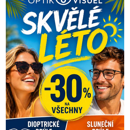
Palackého tř. 62
612 00 Brno
+420 731 658 955
optik@optikvisuel.cz
Úvod
PROVOZOVNA BRNO PALACKÉHO