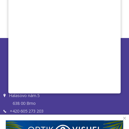
Halasovo nám.5
638 00 Brno
+420 605 273 203
×
optik@optikvisuel.cz