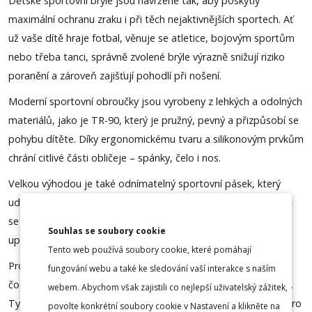
Dětské sportovní brýle jsou navržené tak, aby poskytly
maximální ochranu zraku i při těch nejaktivnějších sportech. Ať
už vaše dítě hraje fotbal, věnuje se atletice, bojovým sportům
nebo třeba tanci, správně zvolené brýle výrazně snižují riziko
poranění a zároveň zajišťují pohodlí při nošení.
Moderní sportovní obroučky jsou vyrobeny z lehkých a odolných
materiálů, jako je TR-90, který je pružný, pevný a přizpůsobí se
pohybu dítěte. Díky ergonomickému tvaru a silikonovým prvkům
chrání citlivé části obličeje – spánky, čelo i nos.
Velkou výhodou je také odnímatelný sportovní pásek, který
udrží brýle pevně na svém místě i při intenzivním pohybu. Dítě
se tak může plně soustředit na výkon bez neustálého
Souhlas se soubory cookie
upravování brýlí.
Tento web používá soubory cookie, které pomáhají
Pro maximální bezpečnost doporučujeme polykarbonátové
fungování webu a také ke sledování vaší interakce s naším
čočky, které jsou až 12× odolnější proti nárazu než běžná skla.
webem. Abychom však zajistili co nejlepší uživatelský zážitek,
Tyto čočky splňují přísné bezpečnostní normy a jsou ideální pro
povolte konkrétní soubory cookie v Nastavení a klikněte na