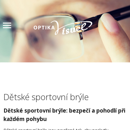
Úvod
Produkty
Měření zraku
Akce
Lupy
Kontakty
Dětské sportovní brýle
Rezervace
Dětské sportovní brýle: bezpečí a pohodlí při
každém pohybu