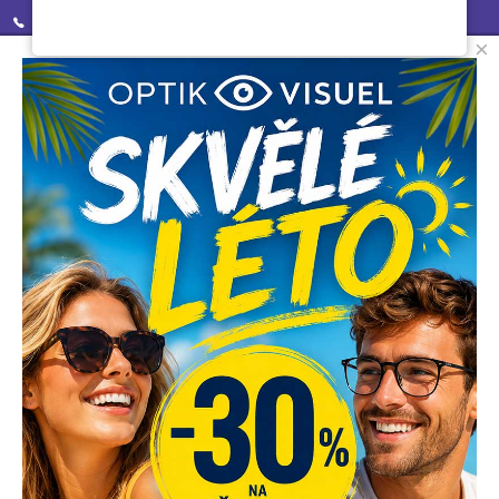
+420 605 273 203
×
optik@optikvisuel.cz
Palackého tř. 62
612 00 Brno
+420 731 658 955
optik@optikvisuel.cz