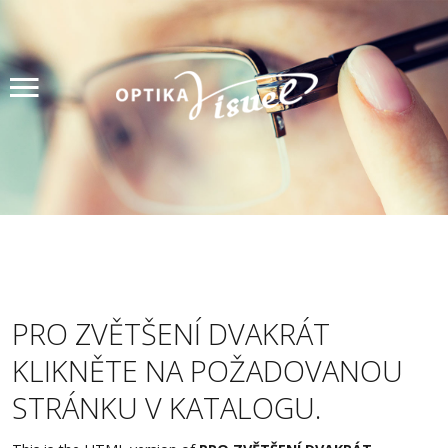
Úvod
Produkty
Měření zraku
Akce
Lupy
Kontakty
PRO ZVĚTŠENÍ DVAKRÁT
KLIKNĚTE NA POŽADOVANOU
Rezervace
STRÁNKU V KATALOGU.