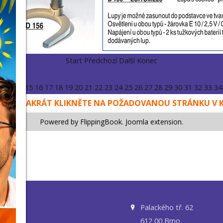
Start
Předchozí
Další
Konec
2
13
14
15
16
17
18
19
20
21
22
23
24
25
26
27
28
29
30
31
32
33
34
ŠENÍ DVAKRÁT KLIKNĚTE NA POŽADOVANOU STRÁNKU V 
Powered by FlippingBook.
Joomla extension
.
ám.5
Palackého tř. 62
612 00 Brno