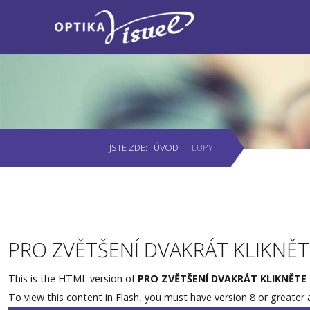
Úvod
Produkty
Měření zraku
JSTE ZDE:
ÚVOD
.
LUPY
Akce
Lupy
Kontakty
PRO ZVĚTŠENÍ DVAKRÁT KLIKNĚ
Rezervace
This is the HTML version of
PRO ZVĚTŠENÍ DVAKRÁT KLIKNĚTE
To view this content in Flash, you must have version 8 or greater