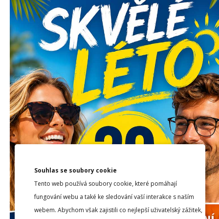
1
2
3
4
5
6
7
8
9
10
11
1
PRO ZVĚT
Souhlas se soubory cookie
Tento web používá soubory cookie, které pomáhají
fungování webu a také ke sledování vaší interakce s naším
Halasovo n
webem. Abychom však zajistili co nejlepší uživatelský zážitek,
638 00 Brno