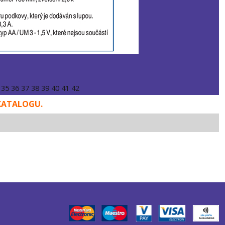
35
36
37
38
39
40
41
42
KATALOGU.