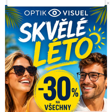
×
optik@optikvisuel.cz
Palackého tř. 62
612 00 Brno
+420 731 658 955
optik@optikvisuel.cz