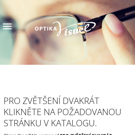
Úvod
Produkty
Měření zraku
Akce
Lupy
Kontakty
PRO ZVĚTŠENÍ DVAKRÁT
KLIKNĚTE NA POŽADOVANOU
Rezervace
STRÁNKU V KATALOGU.