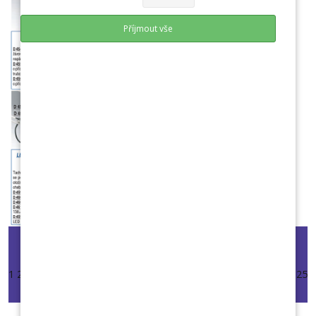
Příjmout vše
Start
Předchozí
Další
Konec
1
2
3
4
5
6
7
8
9
10
11
12
13
14
15
16
17
18
19
20
21
22
23
24
25
26
27
28
29
30
31
32
33
34
35
36
37
38
39
40
41
42
PRO ZVĚTŠENÍ DVAKRÁT KLIKNĚTE NA