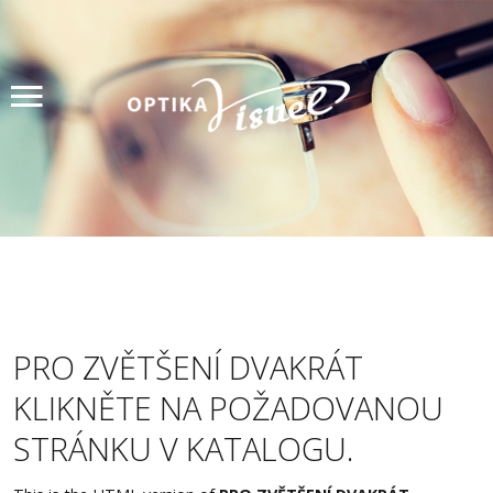
Úvod
Produkty
Měření zraku
Akce
Lupy
Kontakty
PRO ZVĚTŠENÍ DVAKRÁT
KLIKNĚTE NA POŽADOVANOU
Rezervace
STRÁNKU V KATALOGU.