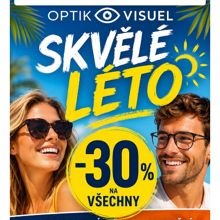
Palackého tř. 62
612 00 Brno
+420 731 658 955
optik@optikvisuel.cz
Úvod