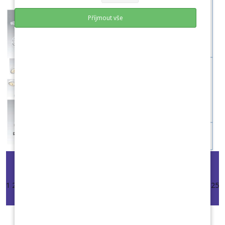
Příjmout vše
Start
Předchozí
Další
Konec
1
2
3
4
5
6
7
8
9
10
11
12
13
14
15
16
17
18
19
20
21
22
23
24
25
26
27
28
29
30
31
32
33
34
35
36
37
38
39
40
41
42
PRO ZVĚTŠENÍ DVAKRÁT KLIKNĚTE NA