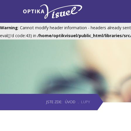
Notice
: Undefined offset: 2 in
/home/optikvisuel/public_html/com
Warning
: Cannot modify header information - headers already sent
eval()'d code:43) in
/home/optikvisuel/public_html/libraries/sr
Úvod
Produkty
Měření zraku
JSTE ZDE:
ÚVOD
.
LUPY
Akce
Lupy
Kontakty