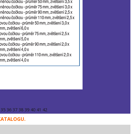
35
36
37
38
39
40
41
42
KATALOGU.