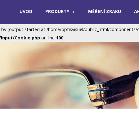
ÚVOD
PRODUKTY
MĚŘENÍ ZRAKU
A
ponents/com_flippingbook/router.php(1) : eval()'d code(1) : e
 by (output started at /home/optikvisuel/public_html/components/com_
c/Input/Cookie.php
on line
100