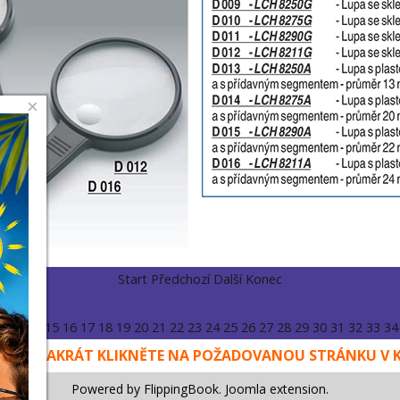
×
Start
Předchozí
Další
Konec
2
13
14
15
16
17
18
19
20
21
22
23
24
25
26
27
28
29
30
31
32
33
34
ŠENÍ DVAKRÁT KLIKNĚTE NA POŽADOVANOU STRÁNKU V 
Powered by FlippingBook.
Joomla extension
.