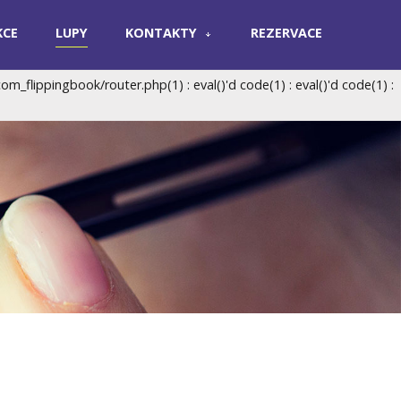
KCE
LUPY
KONTAKTY
REZERVACE
val()'d code(1) : eval()'d code
on line
43
flippingbook/router.php(1) : eval()'d code(1) : eval()'d code(1) :