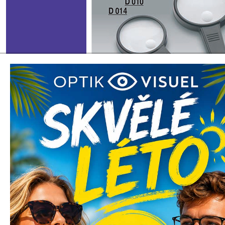
1
2
3
4
5
6
7
8
9
10
11
1
PRO ZVĚT