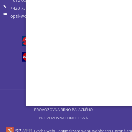
612 00 Brno
+420 731 658 955
optik@optikvisuel.cz
Úvod
PROVOZOVNA BRNO PALACKÉHO
PROVOZOVNA BRNO LESNÁ
Tvorba webu, optimalizace webu
webhosting, pronájem