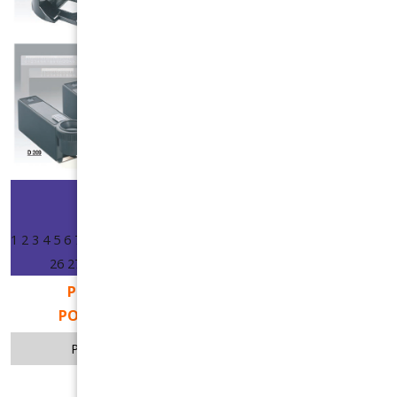
Start
Předchozí
Další
Konec
1
2
3
4
5
6
7
8
9
10
11
12
13
14
15
16
17
18
19
20
21
22
23
24
25
26
27
28
29
30
31
32
33
34
35
36
37
38
39
40
41
42
PRO ZVĚTŠENÍ DVAKRÁT KLIKNĚTE NA
POŽADOVANOU STRÁNKU V KATALOGU.
Powered by FlippingBook.
Joomla extension
.