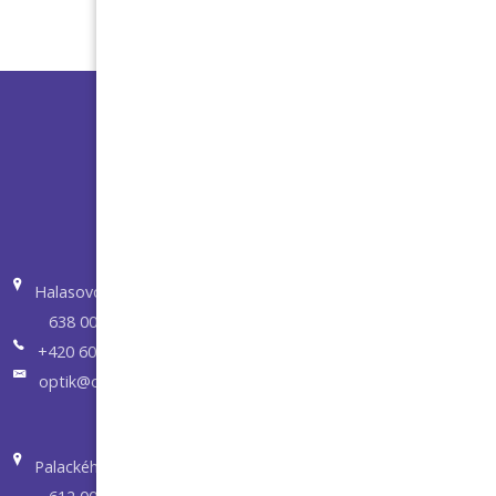
Halasovo nám.5
638 00 Brno
+420 605 273 203
optik@optikvisuel.cz
Palackého tř. 62