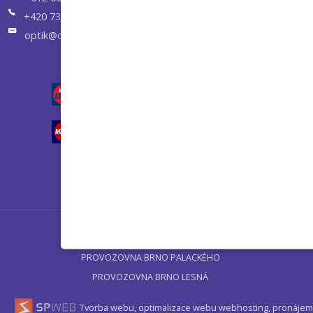
+420 731 658 955
optik@optikvisuel.cz
Úvod
PROVOZOVNA BRNO PALACKÉHO
PROVOZOVNA BRNO LESNÁ
Tvorba webu, optimalizace webu
webhosting, pronájem