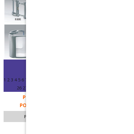
Start
Předchozí
Další
Konec
1
2
3
4
5
6
7
8
9
10
11
12
13
14
15
16
17
18
19
20
21
22
23
24
25
26
27
28
29
30
31
32
33
34
35
36
37
38
39
40
41
42
PRO ZVĚTŠENÍ DVAKRÁT KLIKNĚTE NA
POŽADOVANOU STRÁNKU V KATALOGU.
Powered by FlippingBook.
Joomla extension
.