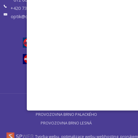
+420 731 658 955
optik@optikvisuel.cz
Úvod
PROVOZOVNA BRNO PALACKÉHO
PROVOZOVNA BRNO LESNÁ
Tvorba webu, optimalizace webu
webhosting, pronájem