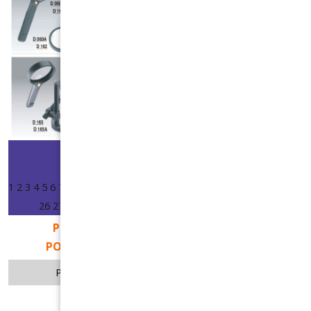
Start
Předchozí
Další
Konec
1
2
3
4
5
6
7
8
9
10
11
12
13
14
15
16
17
18
19
20
21
22
23
24
25
26
27
28
29
30
31
32
33
34
35
36
37
38
39
40
41
42
PRO ZVĚTŠENÍ DVAKRÁT KLIKNĚTE NA
POŽADOVANOU STRÁNKU V KATALOGU.
Powered by FlippingBook.
Joomla extension
.