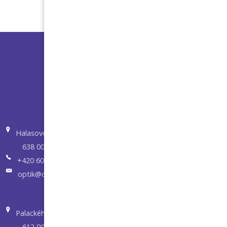
Halasovo nám.5
638 00 Brno
+420 605 273 203
optik@optikvisuel.cz
Palackého tř. 62
612 00 Brno