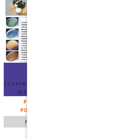
Start
Předchozí
Další
Konec
1
2
3
4
5
6
7
8
9
10
11
12
13
14
15
16
17
18
19
20
21
22
23
24
25
26
27
28
29
30
31
32
33
34
35
36
37
38
39
40
41
42
PRO ZVĚTŠENÍ DVAKRÁT KLIKNĚTE NA
POŽADOVANOU STRÁNKU V KATALOGU.
Powered by FlippingBook.
Joomla extension
.