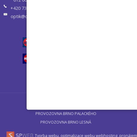
+420 731 658 955
optik@optikvisuel.cz
Úvod
PROVOZOVNA BRNO PALACKÉHO
PROVOZOVNA BRNO LESNÁ
Tvorba webu, optimalizace webu
webhosting, pronájem