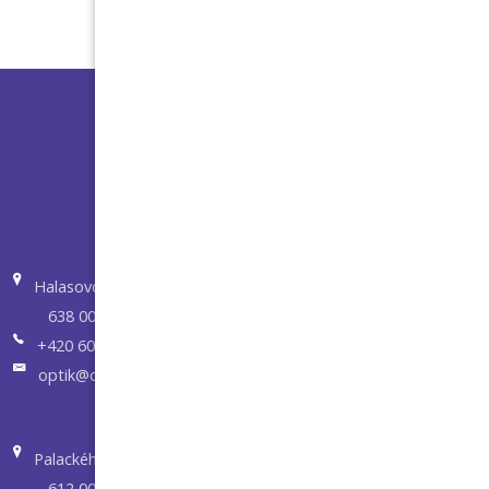
Halasovo nám.5
638 00 Brno
+420 605 273 203
optik@optikvisuel.cz
Palackého tř. 62
612 00 Brno